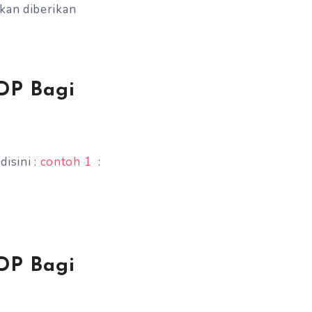
kan diberikan
DP Bagi
isini :
contoh 1
:
DP Bagi