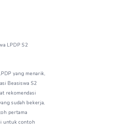
swa LPDP S2
 LPDP yang menarik,
asi Beasiswa S2
rat rekomendasi
yang sudah bekerja,
ntoh pertama
pi untuk contoh