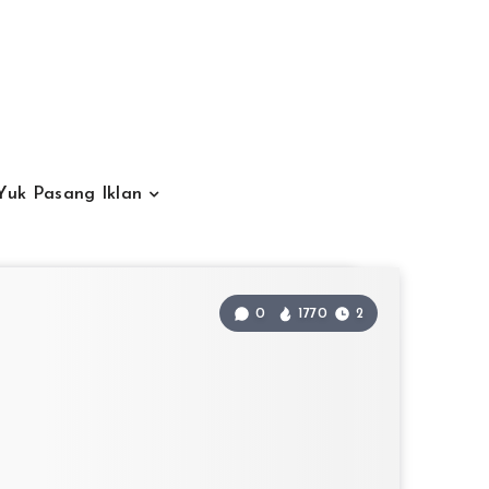
Yuk Pasang Iklan
0
1770
2