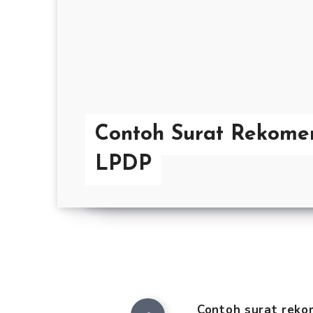
Contoh Surat Rekome
LPDP
Contoh surat rek