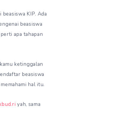
 beasiswa KIP. Ada
mengenai beasiswa
eperti apa tahapan
u kamu ketinggalan
mendaftar beasiswa
 memahami hal itu.
bud.ri
yah, sama