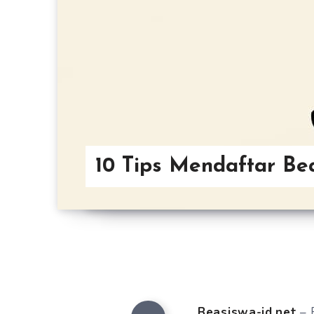
10 Tips Mendaftar Be
Beasiswa-id.net
– 