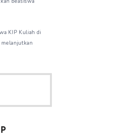
tkan beasiswa
wa KIP Kuliah di
a melanjutkan
IP