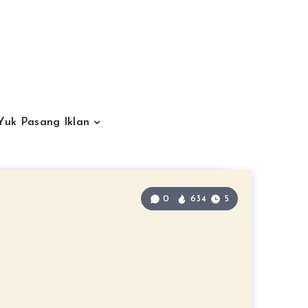
Yuk Pasang Iklan
0
634
5