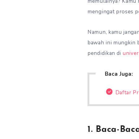
memulainya? Kamu m
mengingat proses pe
Namun, kamu jangan 
bawah ini mungkin b
pendidikan di
univer
Baca Juga:
Daftar P
1. Baca-Bac