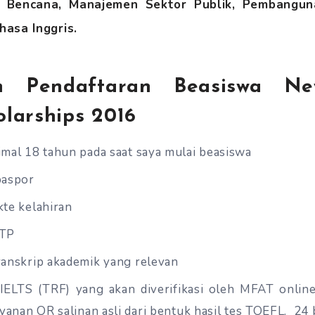
 Bencana, Manajemen Sektor Publik, Pembangu
asa Inggris.
an Pendaftaran Beasiswa N
larships 2016
imal 18 tahun pada saat saya mulai beasiswa
paspor
kte kelahiran
KTP
ranskrip akademik yang relevan
IELTS (TRF) yang akan diverifikasi oleh MFAT onli
ayanan OR salinan asli dari bentuk hasil tes TOEFL. 24 