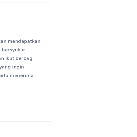
kan mendapatkan
a bersyukur
n ikut berbagi
yang ingin
yaitu menerima