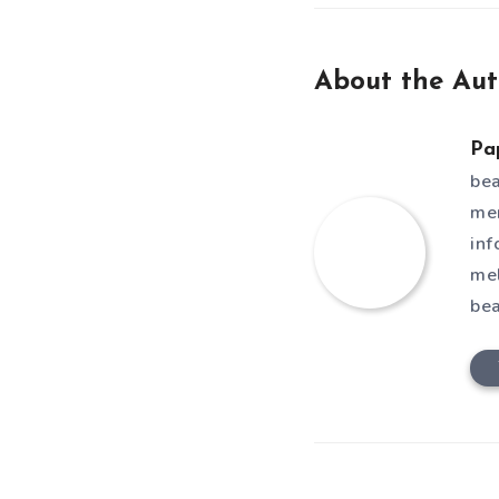
About the Aut
Pa
bea
men
inf
mel
bea