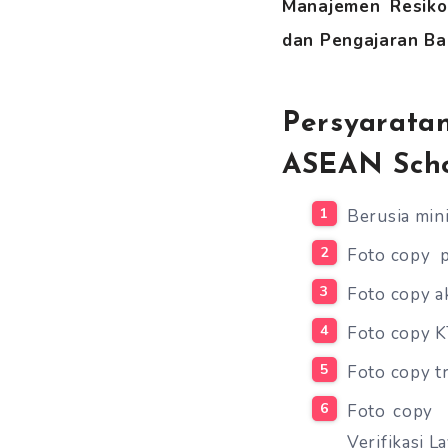
Manajemen Resiko
dan Pengajaran Bah
Persyarat
ASEAN Scho
Berusia min
Foto copy 
Foto copy a
Foto copy 
Foto copy t
Foto copy 
Verifikasi L