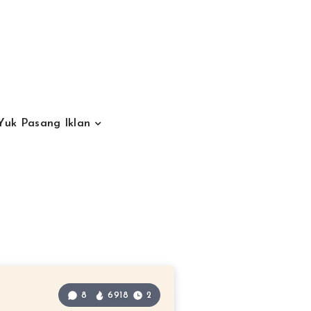
Yuk Pasang Iklan
8
6918
2