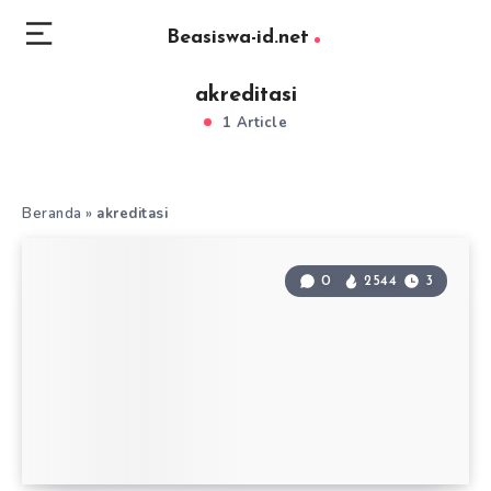
Beasiswa-id.net
akreditasi
1 Article
Beranda
»
akreditasi
0
2544
3