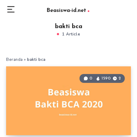
Beasiswa-id.net
bakti bca
1 Article
Beranda
»
bakti bca
0
1590
2