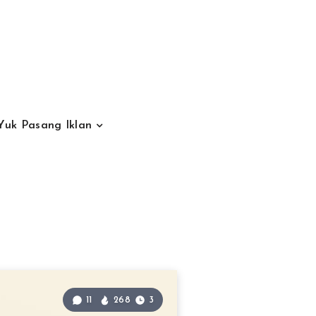
Yuk Pasang Iklan
11
268
3