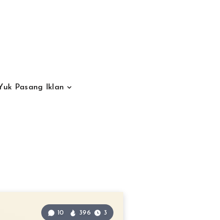
Yuk Pasang Iklan
10
396
3