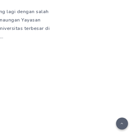
ing lagi dengan salah
h naungan Yayasan
iversitas terbesar di
i…