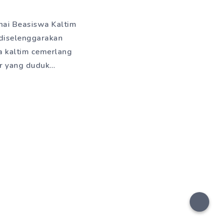
enai Beasiswa Kaltim
 diselenggarakan
a kaltim cemerlang
ur yang duduk…