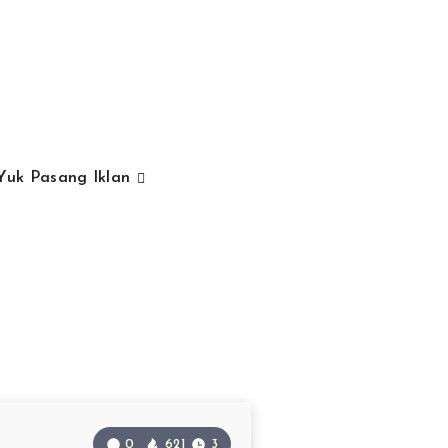
Yuk Pasang Iklan
0
621
3