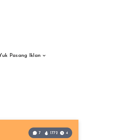
Yuk Pasang Iklan
7
1772
4