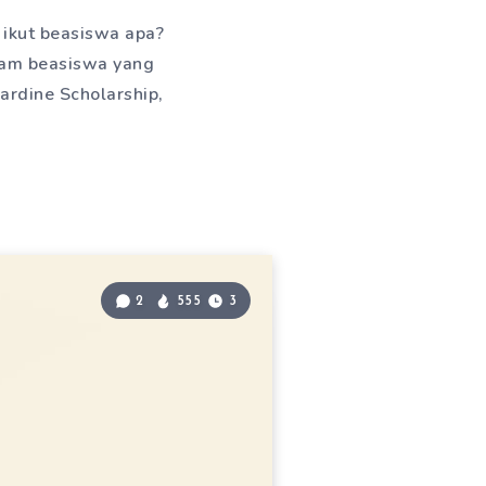
 ikut beasiswa apa?
gram beasiswa yang
ardine Scholarship,
2
555
3