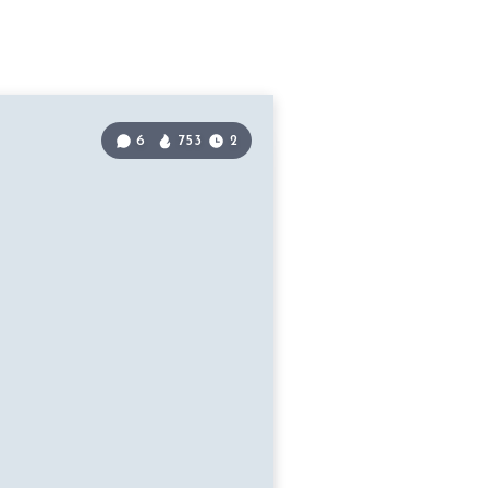
6
753
2