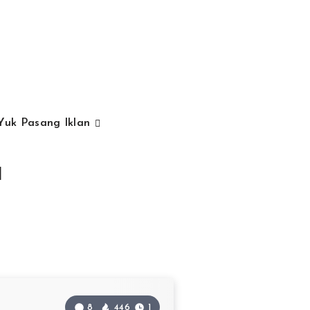
Yuk Pasang Iklan
d
8
446
1