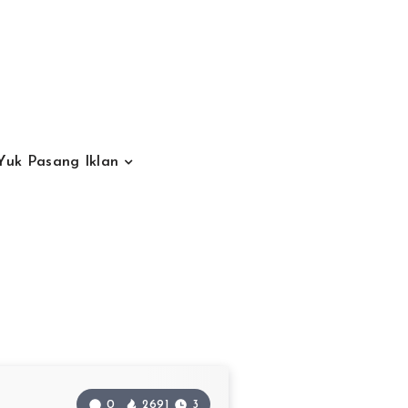
Yuk Pasang Iklan
0
2691
3