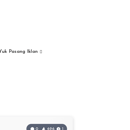
Yuk Pasang Iklan
0
696
1