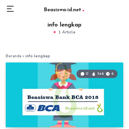
Beasiswa-id.net
info lengkap
1 Article
Beranda
»
info lengkap
0
546
6