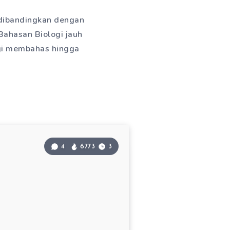
u dibandingkan dengan
Bahasan Biologi jauh
logi membahas hingga
4
6773
3