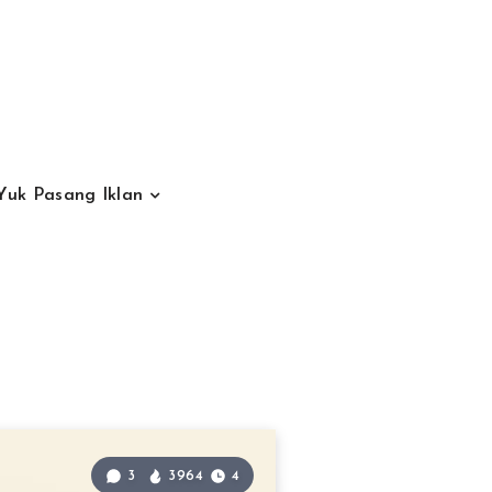
Yuk Pasang Iklan
3
3964
4