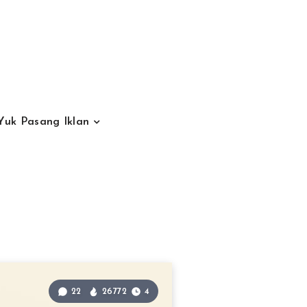
Yuk Pasang Iklan
22
26772
4