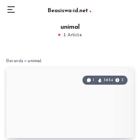
Beasiswa-id.net
unimal
1 Article
Beranda
»
unimal
1
3654
3