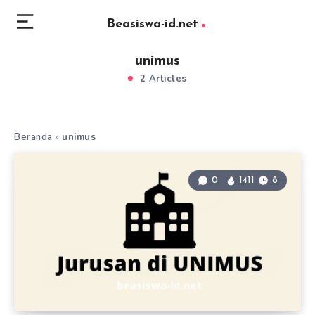
Beasiswa-id.net
unimus
2 Articles
Beranda
»
unimus
0
1411
8