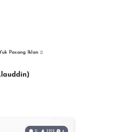
Yuk Pasang Iklan
Alauddin)
0
3912
4