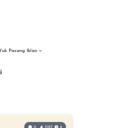
Yuk Pasang Iklan
i
0
2187
6