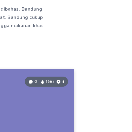
k dibahas. Bandung
rat. Bandung cukup
ingga makanan khas
0
1864
4