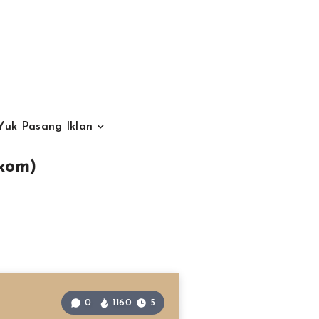
Yuk Pasang Iklan
ikom)
0
1160
5