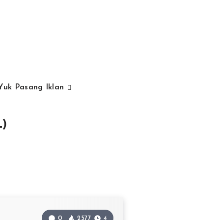
Yuk Pasang Iklan
L)
0
2577
4