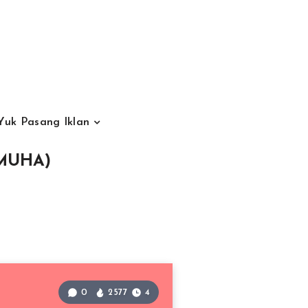
Yuk Pasang Iklan
NMUHA)
0
2577
4