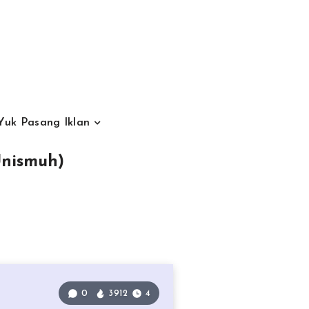
Yuk Pasang Iklan
Unismuh)
0
3912
4