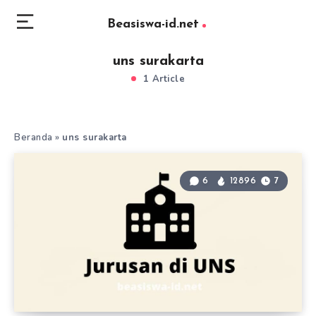
Beasiswa-id.net
uns surakarta
1 Article
Beranda
»
uns surakarta
6
12896
7