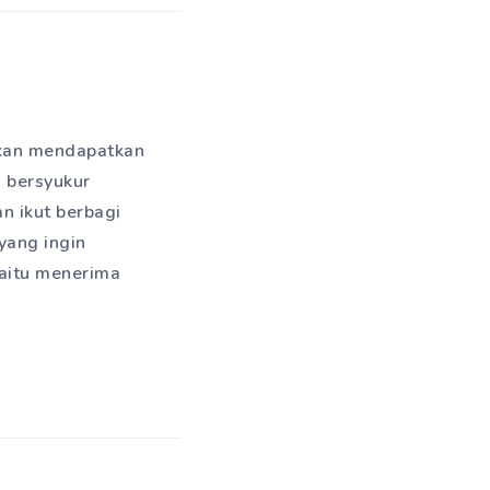
kan mendapatkan
a bersyukur
n ikut berbagi
yang ingin
yaitu menerima