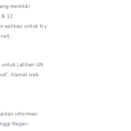
ang memiliki
9 & 12
 aplikasi untuk try
nal).
 untuk Latihan UN.
yout”. Alamat web
arkan informasi
inggi Negeri