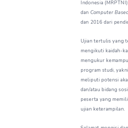
Indonesia (MRPTNI) 
dan
Computer Based
dan 2016 dari pend
Ujian tertulis yang
mengikuti kaidah-k
mengukur kemampuan
program studi, yakn
meliputi potensi aka
dan/atau bidang sosi
peserta yang memili
ujian keterampilan.
Selamat mengisi da