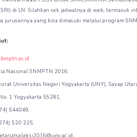
(SRI
) di LN. Silahkan cek jadwalnya di web, termasuk in
ua jurusannya yang bisa dimasuki melalui program SN
jut:
/sbmptn.ac.id
tia Nasional SNMPTN 2016:
orat Universitas Negeri Yogyakarta (UNY), Sayap Utara
 No. 1 Yogyakarta 55281,
74) 544049,
274) 520 325,
retariatseleksi2016@uny.ac.id