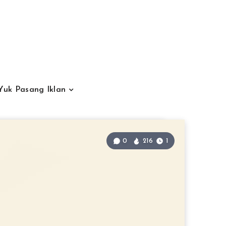
Yuk Pasang Iklan
0
216
1