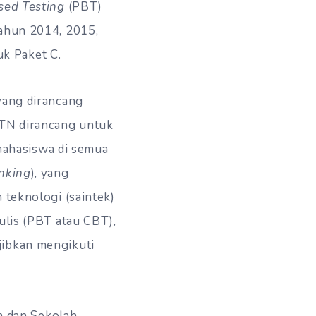
sed Testing
(PBT)
tahun 2014, 2015,
k Paket C.
 yang dirancang
PTN dirancang untuk
mahasiswa di semua
inking
), yang
 teknologi (saintek)
ulis (PBT atau CBT),
jibkan mengikuti
 dan Sekolah