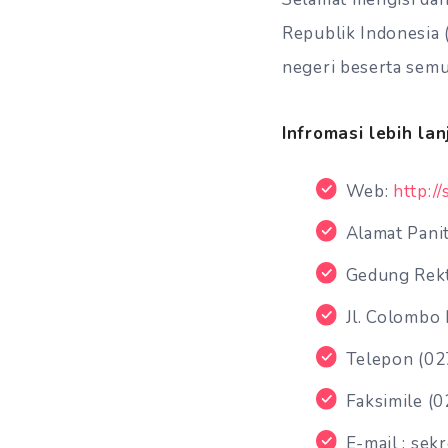
Republik Indonesia 
negeri beserta sem
Infromasi lebih lan
Web:
http:/
Alamat Pani
Gedung Rekt
Jl. Colombo
Telepon (02
Faksimile (0
E-mail : sek