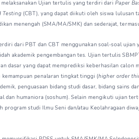
melaksanakan Ujian tertulis yang terdiri dari
Paper Ba
 Testing
(CBT), yang dapat diikuti oleh siswa lulusan 
idikan menengah (SMA/MA/SMK) dan sederajat, termasu
 terdiri dari PBT dan CBT menggunakan soal-soal ujian
aidah akademik pengembangan tes. Ujian tertulis SBM
 dasar yang dapat memprediksi keberhasilan calon 
i kemampuan penalaran tingkat tinggi (
higher order th
demik, penguasaan bidang studi dasar, bidang sains dan
al dan humaniora (soshum). Selain mengikuti ujian tert
h program studi Ilmu Seni dan/atau Keolahragaan diwa
n memverifikasi PDSS untuk SMA/SMK/MA SeIndonesia