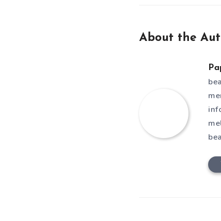
About the Aut
Pa
bea
men
inf
mel
bea