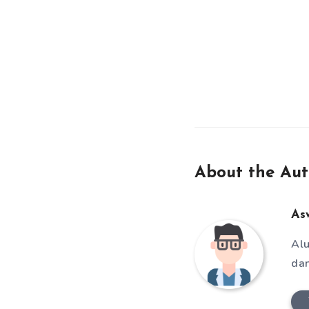
About the Aut
As
Alu
dan