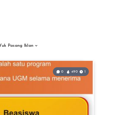
Yuk Pasang Iklan
0
490
1