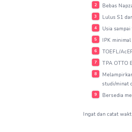
Bebas Napza
Lulus S1 dar
Usia sampai
IPK minimal
TOEFL/AcEP
TPA OTTO B
Melampirkan
studi/minat
Bersedia me
Ingat dan catat wak