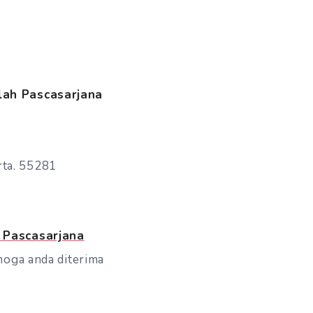
olah Pascasarjana
rta. 55281
 Pascasarjana
moga anda diterima