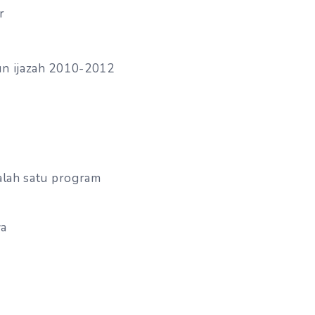
r
un ijazah 2010-2012
alah satu program
wa