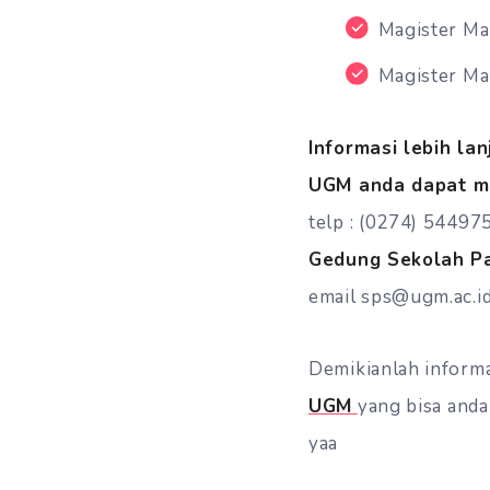
Magister M
Magister Ma
Informasi lebih la
UGM anda dapat m
telp : (0274) 54497
Gedung Sekolah P
email sps@ugm.ac.i
Demikianlah inform
UGM
yang bisa anda
yaa