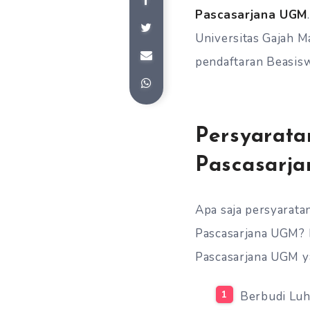
Pascasarjana UGM
Universitas Gajah M
pendaftaran Beasis
Persyarata
Pascasarj
Apa saja persyarat
Pascasarjana UGM? B
Pascasarjana UGM ya
Berbudi Lu