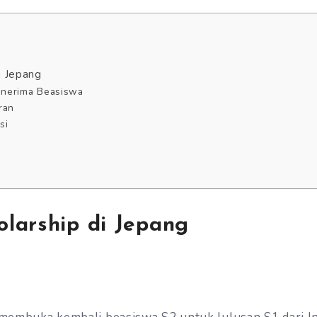
i Jepang
Penerima Beasiswa
ran
si
larship di Jepang