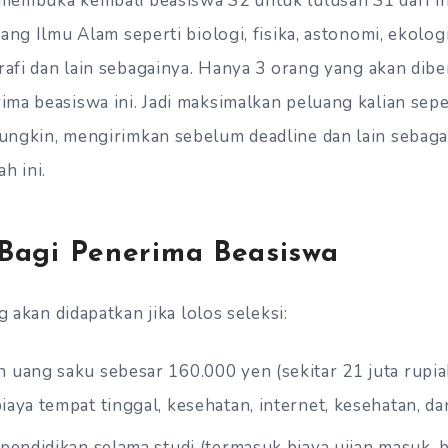
membuka kembali beasiswa S2 untuk lulusan S1 dari I
ang Ilmu Alam seperti biologi, fisika, astonomi, ekologi
grafi dan lain sebagainya. Hanya 3 orang yang akan dib
ma beasiswa ini. Jadi maksimalkan peluang kalian sep
ngkin, mengirimkan sebelum deadline dan lain sebaga
h ini.
s Bagi Penerima Beasiswa
g akan didapatkan jika lolos seleksi:
 uang saku sebesar 160.000 yen (sekitar 21 juta rupia
aya tempat tinggal, kesehatan, internet, kesehatan, dan 
pendidikan selama studi (termasuk biaya ujian masuk, 