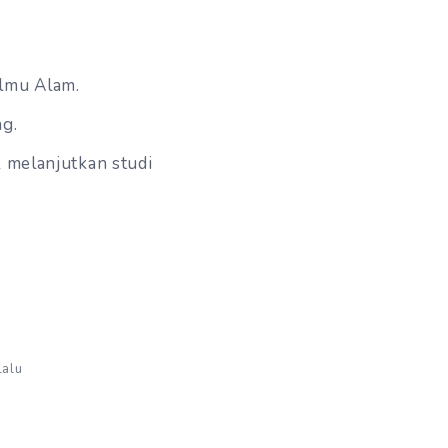
Ilmu Alam.
ng.
 melanjutkan studi
Lalu