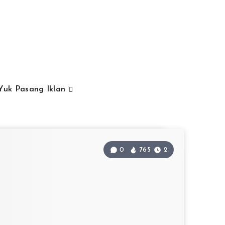
Yuk Pasang Iklan
0
765
2