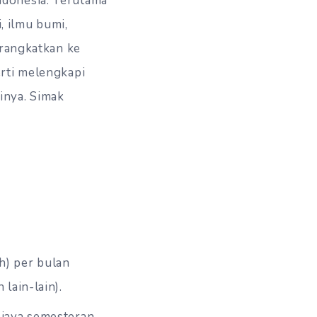
ndonesia. Terutama
, ilmu bumi,
erangkatkan ke
erti melengkapi
inya. Simak
h) per bulan
lain-lain).
biaya semesteran,