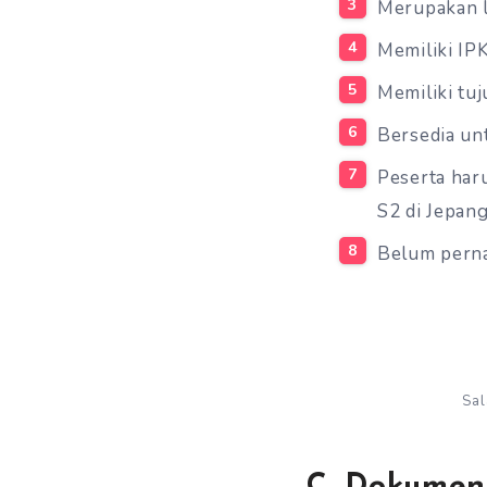
Merupakan l
Memiliki IPK
Memiliki tu
Bersedia un
Peserta har
S2 di Jepang
Belum perna
Sal
C. Dokumen 