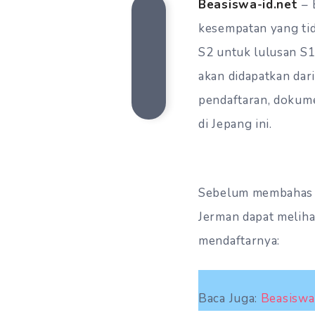
Beasiswa-id.net
– 
kesempatan yang ti
S2 untuk lulusan S1 
akan didapatkan dar
pendaftaran, dokume
di Jepang ini.
Sebelum membahas l
Jerman dapat meliha
mendaftarnya:
Baca Juga:
Beasiswa