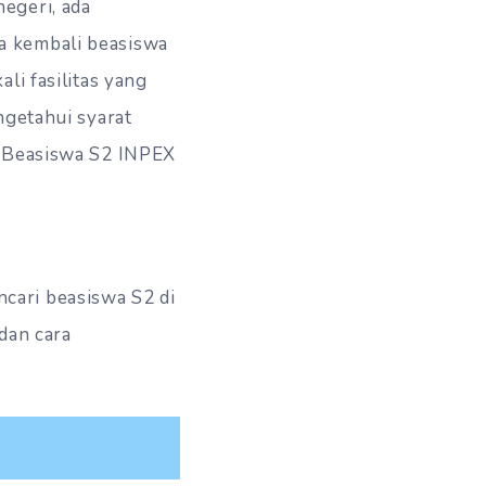
egeri, ada
a kembali beasiswa
li fasilitas yang
ngetahui syarat
i Beasiswa S2 INPEX
cari beasiswa S2 di
dan cara