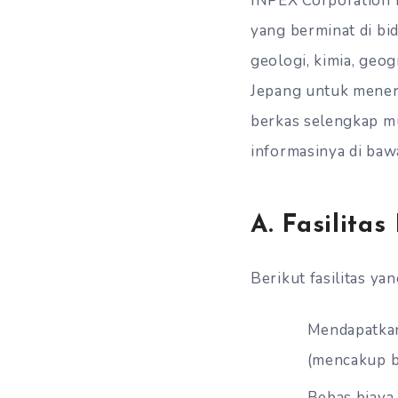
INPEX Corporation 
yang berminat di bid
geologi, kimia, geo
Jepang untuk meneri
berkas selengkap mu
informasinya di bawa
A. Fasilita
Berikut fasilitas yan
Mendapatkan
(mencakup bi
Bebas biaya 