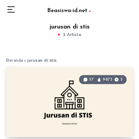
Beasiswa-id.net
jurusan di stis
1 Article
Beranda
»
jurusan di stis
57
9873
5