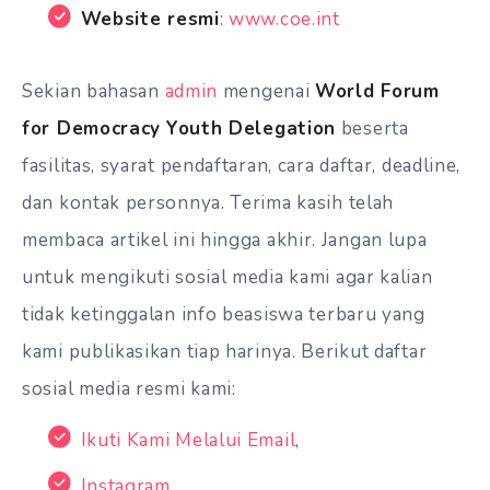
Website resmi
:
www.coe.int
Sekian bahasan
admin
mengenai
World Forum
for Democracy
Youth Delegation
beserta
fasilitas, syarat pendaftaran, cara daftar, deadline,
dan kontak personnya. Terima kasih telah
membaca artikel ini hingga akhir. Jangan lupa
untuk mengikuti sosial media kami agar kalian
tidak ketinggalan info beasiswa terbaru yang
kami publikasikan tiap harinya. Berikut daftar
sosial media resmi kami:
Ikuti Kami Melalui Email
,
Instagram
,