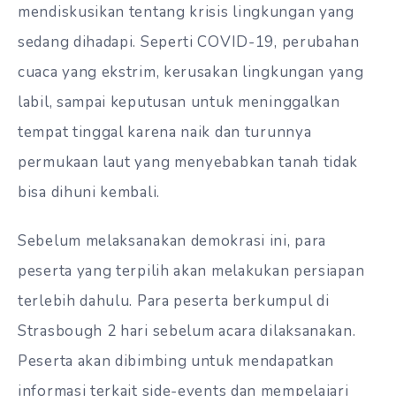
mendiskusikan tentang krisis lingkungan yang
sedang dihadapi. Seperti COVID-19, perubahan
cuaca yang ekstrim, kerusakan lingkungan yang
labil, sampai keputusan untuk meninggalkan
tempat tinggal karena naik dan turunnya
permukaan laut yang menyebabkan tanah tidak
bisa dihuni kembali.
Sebelum melaksanakan demokrasi ini, para
peserta yang terpilih akan melakukan persiapan
terlebih dahulu. Para peserta berkumpul di
Strasbough 2 hari sebelum acara dilaksanakan.
Peserta akan dibimbing untuk mendapatkan
informasi terkait side-events dan mempelajari