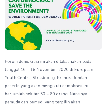
Forum demokrasi ini akan dilaksanakan pada
tanggal 16 – 18 November 2020 di European
Youth Centre, Strasbourg, Prancis. Jumlah
peserta yang akan mengikuti demokrasi ini
berjumlah sekitar 50 – 60 orang. Nantinya
pemuda dan pemudi yang terpilih akan