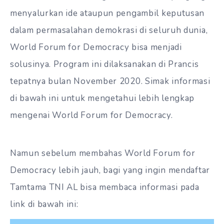
menyalurkan ide ataupun pengambil keputusan
dalam permasalahan demokrasi di seluruh dunia,
World Forum for Democracy bisa menjadi
solusinya. Program ini dilaksanakan di Prancis
tepatnya bulan November 2020. Simak informasi
di bawah ini untuk mengetahui lebih lengkap
mengenai World Forum for Democracy.
Namun sebelum membahas World Forum for
Democracy lebih jauh, bagi yang ingin mendaftar
Tamtama TNI AL bisa membaca informasi pada
link di bawah ini: