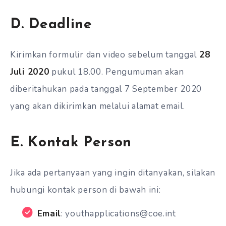
D. Deadline
Kirimkan formulir dan video sebelum tanggal
28
Juli 2020
pukul 18.00. Pengumuman akan
diberitahukan pada tanggal 7 September 2020
yang akan dikirimkan melalui alamat email.
E. Kontak Person
Jika ada pertanyaan yang ingin ditanyakan, silakan
hubungi kontak person di bawah ini:
Email
: youthapplications@coe.int