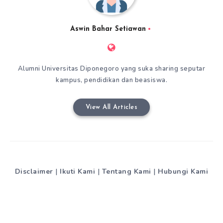
Aswin Bahar Setiawan
Alumni Universitas Diponegoro yang suka sharing seputar
kampus, pendidikan dan beasiswa.
View All Articles
Disclaimer
|
Ikuti Kami
|
Tentang Kami
|
Hubungi Kami