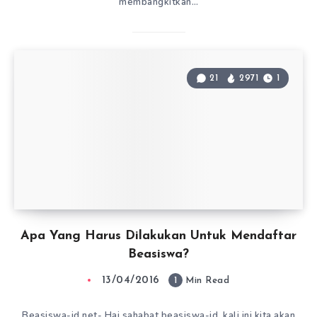
membangkitkan…
21
2971
1
Apa Yang Harus Dilakukan Untuk Mendaftar
Beasiswa?
13/04/2016
1
Min Read
Beasiswa-id.net- Hai sahabat beasiswa-id, kali ini kita akan